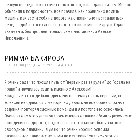
первую очередь, и кто хочет грамотно водить в дальнейшем. Мне он
обьяснял в подробностях, все правила, как правильно водить
машину, как вести себя на дороге, как правильно нвстраиваться
перед ездой, во всех аспектах этого слова и многое друго. Сдал
экзамен я, без проблем, только из-за наставлений Алексея
Николаевича!!!
РИММА БАКИРОВА
ГРУППА 000 | 11 ДЕКАБРЯ 2017 |
Я очень рада что прошла путь от "первый раз за рулём" до "сдала на
права" и научилась ездить именно с Алексеем!
Вождение в городе было для меня по началу очень нервным, но
Алексей не сдавался и методично давал мне все более сложные
задания, повторял сложные команды и я постепенно освоилась.
Очень важно что чувствовалось именно желание обучить разумному
поведению на дорогах, подсказать то, что может быть важно в
свободном плавании. Думаю что очень хорошо освоила
паралельную парковку ведь мы не раз тренировались этому в