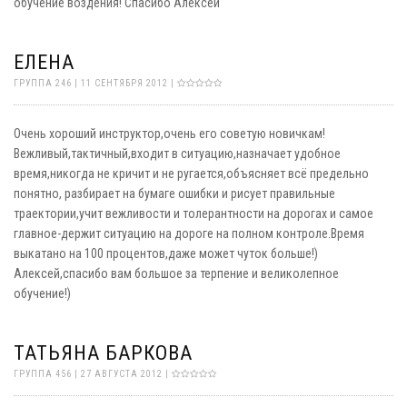
обучение воздения! Спасибо Алексей
ЕЛЕНА
ГРУППА 246 | 11 СЕНТЯБРЯ 2012 |
Очень хороший инструктор,очень его советую новичкам!
Вежливый,тактичный,входит в ситуацию,назначает удобное
время,никогда не кричит и не ругается,объясняет всё предельно
понятно, разбирает на бумаге ошибки и рисует правильные
траектории,учит вежливости и толерантности на дорогах и самое
главное-держит ситуацию на дороге на полном контроле.Время
выкатано на 100 процентов,даже может чуток больше!)
Алексей,спасибо вам большое за терпение и великолепное
обучение!)
ТАТЬЯНА БАРКОВА
ГРУППА 456 | 27 АВГУСТА 2012 |