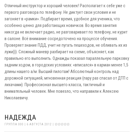
Отличный инструктор и хороший человек! Располагает к себе уже с
первого разговора по телефону. Не диктует свои условия и не
загоняет в «рамки». Подбирает время, удобное для ученика, что
особенно ценно для работающих новичков. Во время занятия
никогда не включает радио, не разговаривает по телефону, не курит
в салоне. Всё внимание сосредоточено на процессе обучения.
Проверяет знание ПДД, учит не пугать пешеходов, не обливать их из
лужи))). Сложный маневр разбирает на схеме, объясняет, как
правильно его выполнить. Однажды показал параллельную парковку
задним ходом, в городских условиях: «вписался» в карман менее 1,5
длины нашего а/м. Высший пилотаж! Абсолютный контроль над
дорожной ситуацией, мгновенная реакция (пару раз спасал от ДТП с
лихачами). Профессионал высшего класса, тактичный и
внимательный человек. Мне повезло, что направили к Алексею
Николаевичу.
НАДЕЖДА
ГРУППА 000 | 6 АВГУСТА 2012 |