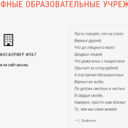
ФНЫЕ ОБРАЗОВАТЕЛЬНЫЕ УЧРЕ
Пусть говорят, что не стало
Верных друзей,
Что до обидного мало
Щедрых людей,
РАНСФОРМЕР №367
Что даже конь с пьедестала
и на сайт школы
Прыгнет за сотку рублей.
А я встречал бескорыстных
Верных во всём,
По-детски светлых и чистых
В сердце своём,
Наверно, просто нам близко
То, чем мы сами живём.
С. Трофимов