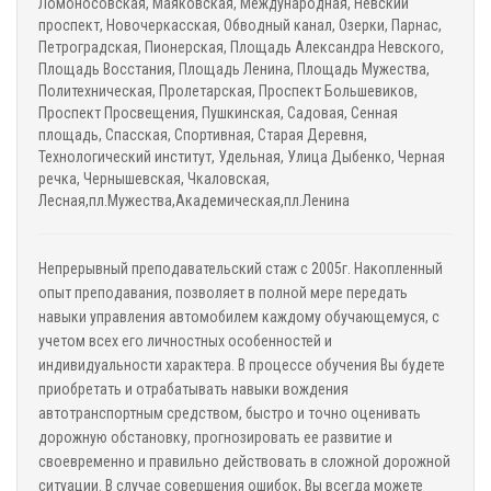
Ломоносовская, Маяковская, Международная, Невский
проспект, Новочеркасская, Обводный канал, Озерки, Парнас,
Петроградская, Пионерская, Площадь Александра Невского,
Площадь Восстания, Площадь Ленина, Площадь Мужества,
Политехническая, Пролетарская, Проспект Большевиков,
Проспект Просвещения, Пушкинская, Садовая, Сенная
площадь, Спасская, Спортивная, Старая Деревня,
Технологический институт, Удельная, Улица Дыбенко, Черная
речка, Чернышевская, Чкаловская,
Лесная,пл.Мужества,Академическая,пл.Ленина
Непрерывный преподавательский стаж с 2005г. Накопленный
опыт преподавания, позволяет в полной мере передать
навыки управления автомобилем каждому обучающемуся, с
учетом всех его личностных особенностей и
индивидуальности характера. В процессе обучения Вы будете
приобретать и отрабатывать навыки вождения
автотранспортным средством, быстро и точно оценивать
дорожную обстановку, прогнозировать ее развитие и
своевременно и правильно действовать в сложной дорожной
ситуации. В случае совершения ошибок, Вы всегда можете