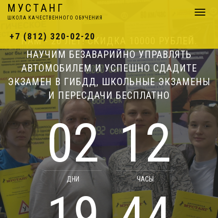
МУСТАНГ
Навига
ШКОЛА КАЧЕСТВЕННОГО ОБУЧЕНИЯ
+7 (812) 320-02-20
НАМ - 20 ЛЕТ! СКИДКА 10000 РУБЛЕЙ.
НАУЧИМ БЕЗАВАРИЙНО УПРАВЛЯТЬ
АВТОМОБИЛЕМ И УСПЕШНО СДАДИТЕ
ЭКЗАМЕН В ГИБДД, ШКОЛЬНЫЕ ЭКЗАМЕНЫ
И ПЕРЕСДАЧИ БЕСПЛАТНО
02
12
ДНИ
ЧАСЫ
19
44